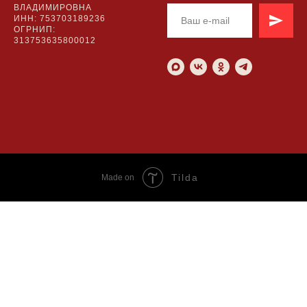
ВЛАДИМИРОВНА
ИНН: 753703189236
ОГРНИП:
313753635800012
Tilda
Made on