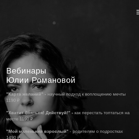
Вебинары
Юлии Романовой
"Карта желаний" -
научный подход к воплощению мечты
1190 ₽
"Хватит бояться! Действуй!" -
как перестать топтаться на
месте 1190 ₽
"Мой маленький взрослый"
- родителям о подростках
1490 ₽