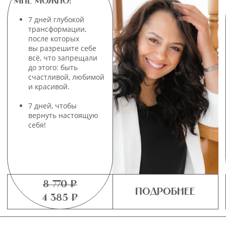
ВЕБИНАРЫ
Когда мучают вопросы, а ответы нужны здесь
и сейчас
«РЕВНОСТЬ.
ВЕРНОСТЬ. ИЗМЕНЫ»
Как начать жить
заново после измены,
прекратить себя
переделывать,
в надежде, что всё
изменится
и перестать считать
себя плохой,
виноватой
и ненужной.