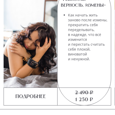
СЕКСОМ
Медитация, вместо
Нежная, чувственная,
анальгина. Поможе
она поможет
снизить или
настроиться
избавиться совсем
и расслабиться вам
от головной,
и вашему партнеру.
мышечной,
менструальной
и других болей.
Можно слушать
с детьми.
1 110 ₽
500 ₽
Подробнее
550 ₽
250 ₽
Листай вправо
→