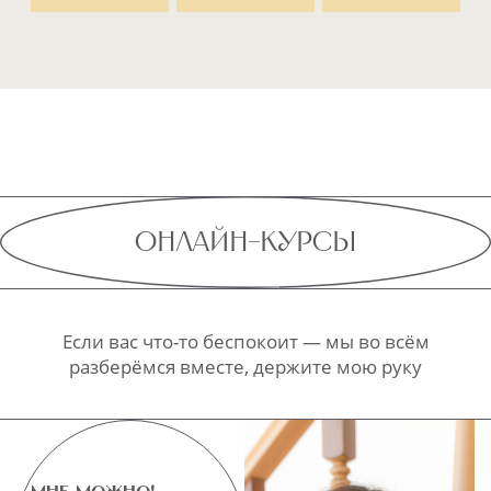
МНЕ МОЖНО!
БАТАРЕЙКА —
БОЛЬШОЙ ПЕРЕХОД
7 дней глубокой
трансформации,
Хватит откладыват
после которых
жизнь на потом
вы разрешите себе
всё, что запрещали
21 день, чтобы
до этого: быть
наполниться
счастливой, любимой
энергией
и красивой.
и смелостью
осуществить ВСЁ,
7 дней, чтобы
на что вы не могли
вернуть настоящую
решиться, но очень
себя!
хотели!
8 770 ₽
11 000 ₽
Подробнее
4 385 ₽
5 500 ₽
Листай вправо
→