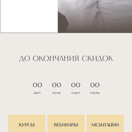
ДО ОКОНЧАНИЯ СКИДОК
Курсы
Вебинары
Медитации
00
00
00
00
дней
часов
минут
секунд
ОНЛАЙН-КУРСЫ
Если вас что-то беспокоит — мы во всём
разберёмся вместе, держите мою руку