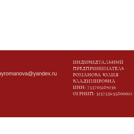
А
ИНДИВИДУАЛЬНЫЙ
ПРЕДПРИНИМАТЕЛЬ
pyromanova@yandex.ru
РОМАНОВА ЮЛИЯ
ВЛАДИМИРОВНА
ИНН: 753703189236
ОГРНИП: 313753635800012