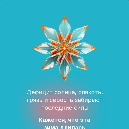
Дефицит солнца, слякоть,
грязь и серость забирают
последние силы
Кажется, что эта
зима длилась