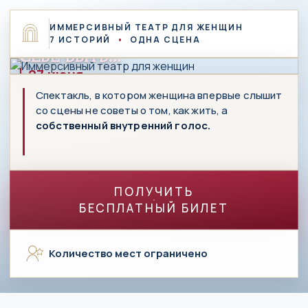
Я
ИММЕРСИВНЫЙ ТЕАТР ДЛЯ ЖЕНЩИН
РАЗРЕШИЛА
7 ИСТОРИЙ
•
ОДНА СЦЕНА
СЕБЕ
БЫТЬ...
27 июня.
г. Москва.
Спектакль, в котором женщина впервые слышит
Закрытый показ
со сцены не советы о том, как жить, а
собственный внутренний голос.
ПОЛУЧИТЬ
БЕСПЛАТНЫЙ БИЛЕТ
Количество мест ограничено